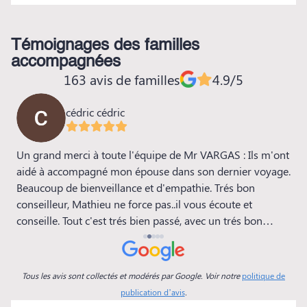
Témoignages des familles
accompagnées
163 avis de familles
4.9/5
cédric cédric
Un grand merci à toute l'équipe de Mr VARGAS : Ils m'ont
J
aidé à accompagné mon épouse dans son dernier voyage.
a
Beaucoup de bienveillance et d'empathie. Trés bon
q
conseilleur, Mathieu ne force pas..il vous écoute et
q
conseille. Tout c'est trés bien passé, avec un trés bon
p
rapport qualité-prix ( même s'il est toujours difficile de
a
parler d'argent en ce moment la). Lors de la cérémonie au
c
Crématorium, Mathieu nous a lu un magnifique texte qui
e
Tous les avis sont collectés et modérés par Google. Voir notre
politique de
à fait l'unanimité. Encore une fois un grand Merci à toute
publication d’avis
.
l'équipe.