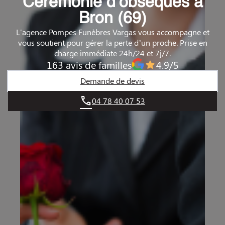
Cérémonie d’obsèques à
Bron (69)
L'agence Pompes Funèbres Vargas vous accompagne et
vous soutient pour gérer la perte d’un proche. Prise en
charge immédiate 24h/24 et 7j/7.
163 avis de familles
4.9/5
Demande de devis
04 78 40 07 53