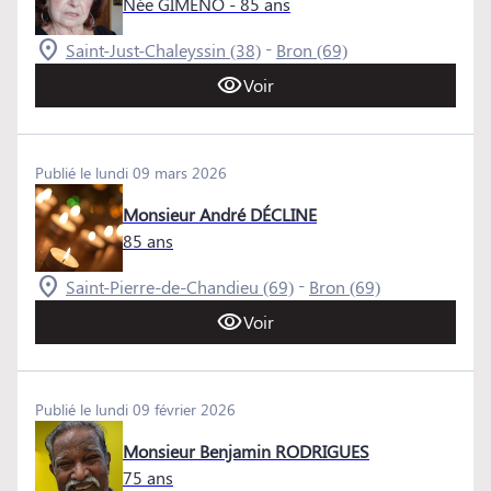
Née GIMENO
- 85 ans
-
Saint-Just-Chaleyssin (38)
Bron (69)
Voir
Publié le lundi 09 mars 2026
Monsieur André DÉCLINE
85 ans
-
Saint-Pierre-de-Chandieu (69)
Bron (69)
Voir
Publié le lundi 09 février 2026
Monsieur Benjamin RODRIGUES
75 ans