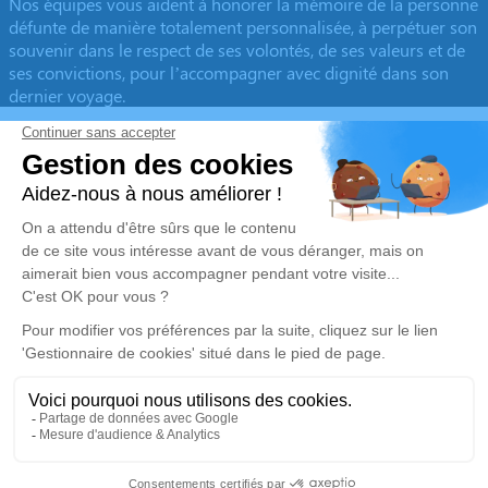
Nos équipes vous aident à honorer la mémoire de la personne
défunte de manière totalement personnalisée, à perpétuer son
souvenir dans le respect de ses volontés, de ses valeurs et de
ses convictions, pour l’accompagner avec dignité dans son
dernier voyage.
Obtenez un devis
Devis obsèques
Devis prévoyance
Devis marbrerie
Notre agence
Pompes Funèbres Vargas
04 78 40 07 53
pfvargasheyrieux@gmail.com
45 Avenue du Général LECLERC - 38540 - Heyrieux
4.9/5 - 163 avis