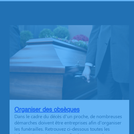
Organiser des obsèques
Dans le cadre du décès d’un proche, de nombreuses
démarches doivent être entreprises afin d’organiser
les funérailles. Retrouvez ci-dessous toutes les