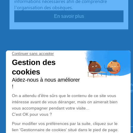
informations nécessaires afin de comprendre
l’organisation des obsèques.
En savoir plus
Pompes Funèbres Vargas
Nos équipes vous aident à honorer la mémoire de la personn
son souvenir dans le respect de ses volontés, de ses valeurs 
son dernier voyage.
Notre agence
Pompes Funèbres Vargas
04 78 40 07 53