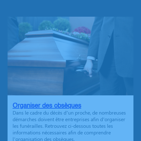
Organiser des obsèques
Dans le cadre du décès d’un proche, de nombreuses
démarches doivent être entreprises afin d’organiser
les funérailles. Retrouvez ci-dessous toutes les
informations nécessaires afin de comprendre
l’organisation des obsèques.