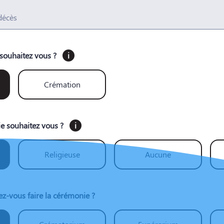
 décès
souhaitez vous ?
i
Crémation
e souhaitez vous ?
i
Religieuse
Aucune
ez-vous faire la cérémonie ?