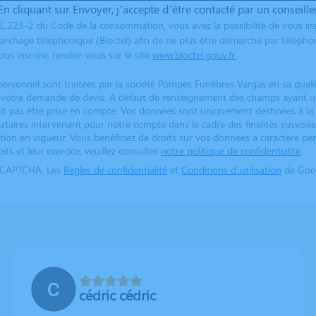
En cliquant sur Envoyer, j’accepte d’être contacté par un conseille
L.223-2 du Code de la consommation, vous avez la possibilité de vous ins
archage téléphonique (Bloctel) afin de ne plus être démarché par télépho
us inscrire, rendez-vous sur le site
www.bloctel.gouv.fr.
.
ersonnel sont traitées par la société Pompes Funèbres Vargas en sa qual
er votre demande de devis. A défaut de renseignement des champs ayant un
t pas être prise en compte. Vos données sont uniquement destinées à la
tataires intervenant pour notre compte dans le cadre des finalités susvisée
tion en vigueur. Vous bénéficiez de droits sur vos données à caractère pe
its et leur exercice, veuillez consulter
notre politique de confidentialité
.
reCAPTCHA. Les
Règles de confidentialité
et
Conditions d’utilisation
de Goog
cédric cédric