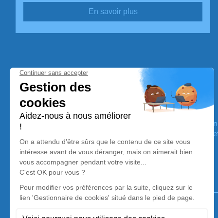
En savoir plus
Pompes Funèbres Vargas
Nos équipes vous aident à honorer la mémoire de la personn
son souvenir dans le respect de ses volontés, de ses valeurs 
son dernier voyage.
Notre agence
Pompes Funèbres Vargas
04 78 40 07 53
pfvargasheyrieux@gmail.com