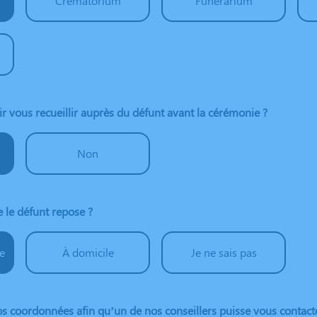
Crématorium
Funérarium
 vous recueillir auprès du défunt avant la cérémonie ?
Non
 le défunt repose ?
e
À domicile
Je ne sais pas
s coordonnées afin qu’un de nos conseillers puisse vous contact