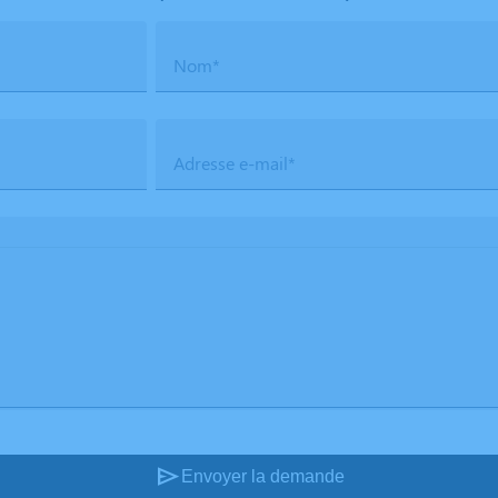
Nom*
Adresse e-mail*
send
Envoyer la demande