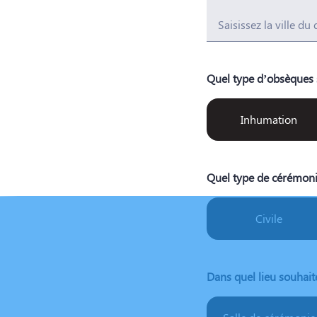
Saisissez la ville du
Quel type d’obsèques 
Inhumation
Quel type de cérémoni
Civile
Dans quel lieu souhait