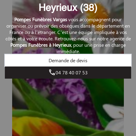
Heyrieux (38)
Pompes Funèbres Vargas
vous accompagnent pour
organiser ou prévoir des obsèques dans le département en
France ou à l’étranger. C’est une équipe impliquée à vos
côtés et à votre écoute. Retrouvez-nous sur notre agence de
Pompes Funèbres à Heyrieux
, pour une prise en charge
immédiate.
Demande de devis
04 78 40 07 53