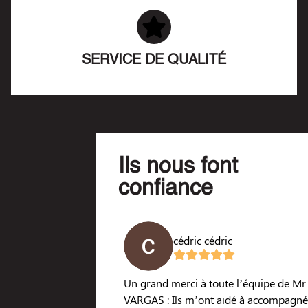
SERVICE DE QUALITÉ
Ils nous font
confiance
ieensoi laurence
cédric cédric
e accompagnement
Un grand merci à toute l’équipe de Mr
et efficace. Une présence
VARGAS : Ils m’ont aidé à accompagné