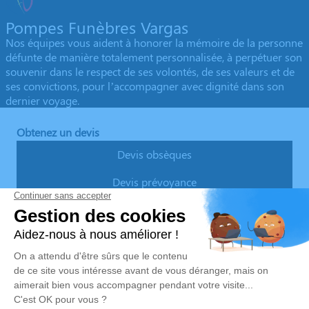
Pompes Funèbres Vargas
Nos équipes vous aident à honorer la mémoire de la personne
défunte de manière totalement personnalisée, à perpétuer son
souvenir dans le respect de ses volontés, de ses valeurs et de
ses convictions, pour l’accompagner avec dignité dans son
dernier voyage.
Obtenez un devis
Devis obsèques
Devis prévoyance
Devis marbrerie
Notre agence
Pompes Funèbres Vargas
04 78 40 07 53
pfvargasheyrieux@gmail.com