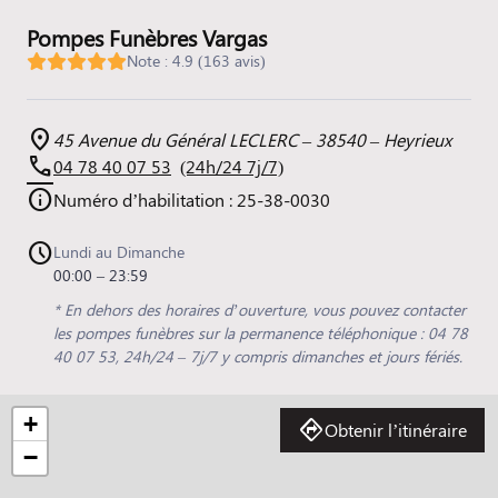
Pompes Funèbres Vargas
Note : 4.9 (163 avis)
45 Avenue du Général LECLERC – 38540 – Heyrieux
04 78 40 07 53
(24h/24 7j/7)
Numéro d’habilitation : 25-38-0030
Lundi au Dimanche
00:00 – 23:59
* En dehors des horaires d’ouverture, vous pouvez contacter
les pompes funèbres sur la permanence téléphonique : 04 78
40 07 53, 24h/24 – 7j/7 y compris dimanches et jours fériés.
+
Obtenir l’itinéraire
−