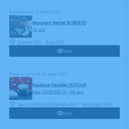
Publié le jeudi 30 juillet 2026
Monsieur Michel ROBERTO
76 ans
–
Grenay (38)
Bron (69)
Voir
Publié le mercredi 29 juillet 2026
Madame Danielle DUFOUR
Née GENISSIEUX
– 86 ans
–
Saint-Pierre-de-Chandieu (69)
Vénissieux (69)
Voir