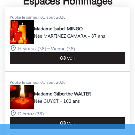
Espaces Hommages
Publié le samedi 01 août 2026
Madame Isabel MINGO
Née MARTINEZ CAMARA
– 87 ans
–
Heyrieux (38)
Vienne (38)
Voir
Publié le samedi 01 août 2026
Madame Gilberthe WALTER
Née GUYOT
– 102 ans
Diémoz (38)
Voir