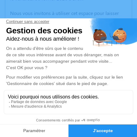
Nous vous invitons à utiliser cet espace pour laisser
vos condoléances, partager des photos souvenirs, une
anecdote ou exprimer vos pensées à travers des
poèmes ou des textes. Cet endroit est un lieu
d'expression dédié à honorer la mémoire de Benjamin
RODRIGUES.
Un service de plantation d’arbre hommage est
disponible ici
.
Je rends hommage
Cérémonie religieuse
vendredi 13 février 2026 à 10h30
25
L’église de Saint-Just-Chaleyssin
38540 Saint-Just-Chaleyssin
Faire-part
Hommages