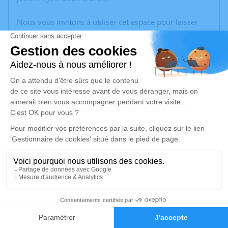
Nous vous invitons à utiliser cet espace pour laisser
vos condoléances, partager des photos souvenirs, une
anecdote ou exprimer vos pensées à travers des
poèmes ou des textes. Cet endroit est un lieu
d'expression dédié à honorer la mémoire de Michelle
SPENNATO.
Un service de plantation d’arbre hommage est
disponible ici
.
Je rends hommage
Cérémonie religieuse
mercredi 10 juin 2026 à 15h30
8
Cimetière de Saint-Just-Chaleyssin
38540 Saint-Just-Chaleyssin
Faire-part
Hommages