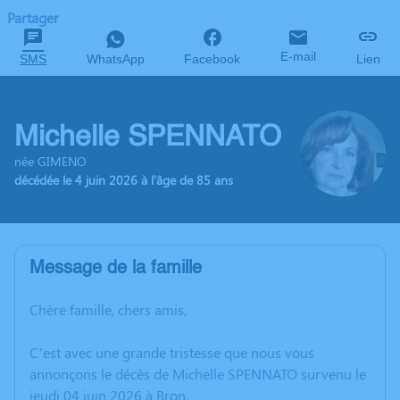
Partager
E-mail
SMS
WhatsApp
Facebook
Lien
Michelle SPENNATO
née GIMENO
décédée le 4 juin 2026 à l'âge de 85 ans
Message de la famille
Chère famille, chers amis,
C’est avec une grande tristesse que nous vous
annonçons le décès de Michelle SPENNATO survenu le
jeudi 04 juin 2026 à Bron.