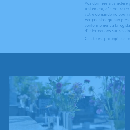
Vos données à caractère p
traitement, afin de trait
votre demande ne pourrai
Vargas, ainsi qu’aux pres
conformément à la législa
d’informations sur ces dro
Ce site est protégé par 