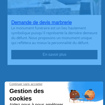
Demande de devis marbrerie
Le monument funéraire est un lieu hautement
symbolique puisqu’il représente la dernière demeure
du défunt. Nous proposons un monument unique
qui reflétera au mieux la personnalité du défunt.
En savoir plus
Pompes Funèbres Vargas