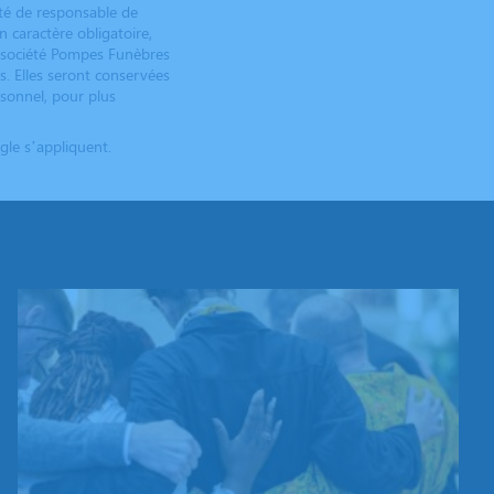
ité de responsable de
 caractère obligatoire,
 société Pompes Funèbres
s. Elles seront conservées
rsonnel, pour plus
le s’appliquent.