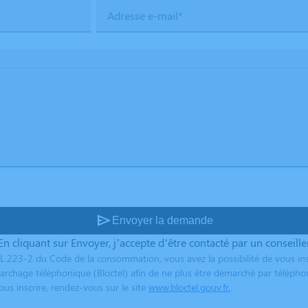
Adresse e-mail*
send
Envoyer la demande
En cliquant sur Envoyer, j’accepte d’être contacté par un conseille
L.223-2 du Code de la consommation, vous avez la possibilité de vous ins
archage téléphonique (Bloctel) afin de ne plus être démarché par télépho
us inscrire, rendez-vous sur le site
www.bloctel.gouv.fr.
.