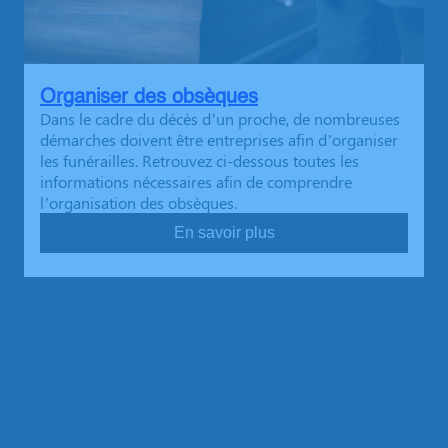
Organiser des obsèques
Dans le cadre du décès d’un proche, de nombreuses
démarches doivent être entreprises afin d’organiser
les funérailles. Retrouvez ci-dessous toutes les
informations nécessaires afin de comprendre
l’organisation des obsèques.
En savoir plus