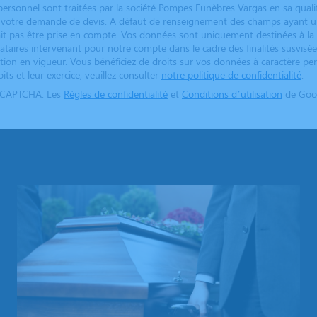
ersonnel sont traitées par la société Pompes Funèbres Vargas en sa qual
er votre demande de devis. A défaut de renseignement des champs ayant un
t pas être prise en compte. Vos données sont uniquement destinées à la
tataires intervenant pour notre compte dans le cadre des finalités susvisée
tion en vigueur. Vous bénéficiez de droits sur vos données à caractère pe
its et leur exercice, veuillez consulter
notre politique de confidentialité
.
reCAPTCHA. Les
Règles de confidentialité
et
Conditions d’utilisation
de Goog