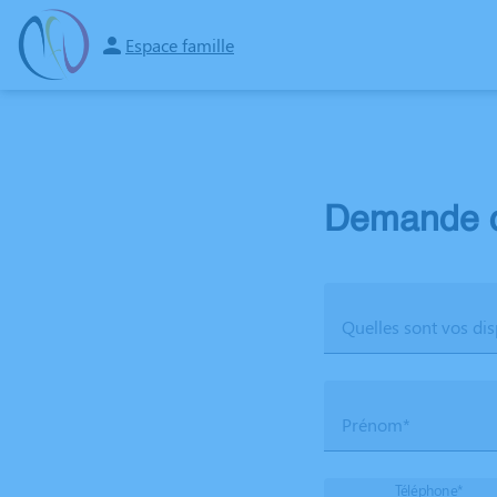
Aller
au
Espace famille
NOS SERVICES
NOTRE AGENCE
NOTRE CHAMBRE FUNERAIRE
NOS 
contenu
Demande d
Quelles sont vos dis
Prénom*
Téléphone*