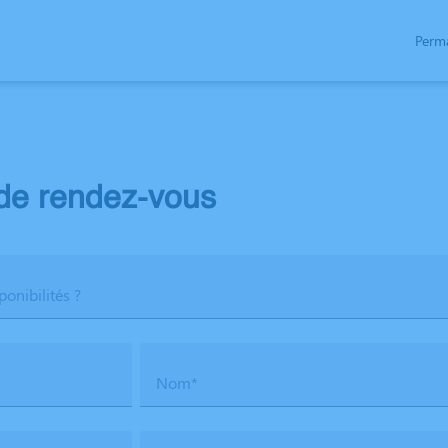
Perm
TARIFS
ESPACES HOMMAGES
PLAQUES PERSONNALISEES
URNES PERSON
e rendez-vous
ponibilités ?
Nom*