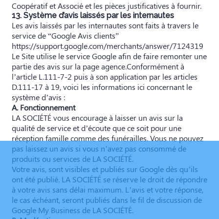
Coopératif et Associé et les pièces justificatives à fournir.
13. Système d’avis laissés par les internautes
Les avis laissés par les internautes sont faits à travers le
service de “Google Avis clients”
https://support.google.com/merchants/answer/7124319
Le Site utilise le service Google afin de faire remonter une
partie des avis sur la page agence.Conformément à
l’article L.111-7-2 puis à son application par les articles
D.111-17 à 19, voici les informations ici concernant le
système d’avis :
A. Fonctionnement
LA SOCIÉTÉ vous encourage à laisser un avis sur la
qualité de service et d’écoute que ce soit pour une
réception famille comme des funérailles. Vous ne pouvez
pas laissez un avis si vous n’avez pas consommé de
produits ou services de LA SOCIÉTÉ.
Votre avis, sont visibles et publiés sur Google dès qu’ils
ont été publié. LA SOCIÉTÉ se réserve le droit de répondre
à votre avis sans délai maximum. L’avis et votre réponse,
le cas échéant, seront publiés dans le fil de discussion de
Google My Business de LA SOCIÉTÉ.