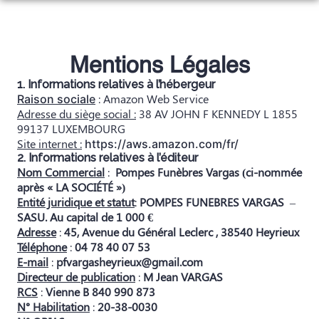
Aller
au
NOS SERVICES
contenu
NOTRE AGENCE
ORGANISER DES OBSÈQUES
Mentions Légales
NOTRE CHAMBRE FUNERAIRE
1. Informations relatives à l’hébergeur
PRÉVOIR SES OBSÈQUES
: Amazon Web Service
Raison sociale
NOS TARIFS
Adresse du siège social :
38 AV JOHN F KENNEDY L 1855
ESPACES HOMMAGES
MONUMENTS FUNÉRAIRES
99137 LUXEMBOURG
Site internet :
https://aws.amazon.com/fr/
PLAQUES PERSONNALISEES
2. Informations relatives à l’éditeur
SERVICES AUX FAMILLES
Nom Commercial
:
Pompes Funèbres Vargas (ci-nommée
URNES PERSONALISEES
après « LA SOCIÉTÉ »)
Entité juridique et statut
:
POMPES FUNEBRES VARGAS
–
SASU. Au capital de 1 000 €
Adresse
:
45, Avenue du Général Leclerc , 38540 Heyrieux
Téléphone
:
04 78 40 07 53
E-mail
:
pfvargasheyrieux@gmail.com
Directeur de publication
:
M Jean VARGAS
RCS
:
Vienne B 840 990 873
N° Habilitation
:
20-38-0030