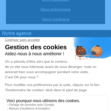
Devis prévoyance
Devis marbrerie
Notre agence
Pompes Funèbres Vargas
04 78 40 07 53
pfvargasheyrieux@gmail.com
45 Avenue du Général LECLERC – 38540 – Heyrieux
4.9/5 – 163 avis
Nos Services
Liens utiles
Organiser des obsèques
Avis de décès
Monuments funéraires
Demande de rendez-vous en
agence
Services aux familles
Mentions légales
Politique de traitement des données personnelles
Politique d’utilisation des cookies