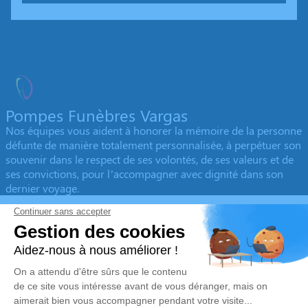
Pompes Funèbres Vargas
Nos équipes vous aident à honorer la mémoire de la personne
défunte de manière totalement personnalisée, à perpétuer son
souvenir dans le respect de ses volontés, de ses valeurs et de
ses convictions, pour l’accompagner avec dignité dans son
dernier voyage.
Obtenez un devis
Devis obsèques
Devis prévoyance
Devis marbrerie