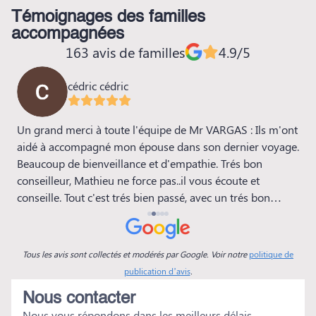
Témoignages des familles
accompagnées
163 avis de familles
4.9/5
cédric cédric
Un grand merci à toute l'équipe de Mr VARGAS : Ils m'ont
J
aidé à accompagné mon épouse dans son dernier voyage.
a
Beaucoup de bienveillance et d'empathie. Trés bon
q
conseilleur, Mathieu ne force pas..il vous écoute et
q
conseille. Tout c'est trés bien passé, avec un trés bon
p
rapport qualité-prix ( même s'il est toujours difficile de
a
parler d'argent en ce moment la). Lors de la cérémonie au
c
Crématorium, Mathieu nous a lu un magnifique texte qui
e
Tous les avis sont collectés et modérés par Google. Voir notre
politique de
à fait l'unanimité. Encore une fois un grand Merci à toute
publication d’avis
.
l'équipe.
Nous contacter
Nous vous répondons dans les meilleurs délais