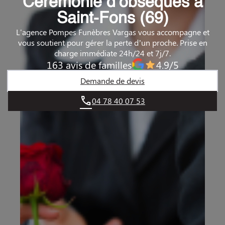
Cérémonie d’obsèques à
Saint-Fons (69)
L'agence Pompes Funèbres Vargas vous accompagne et
vous soutient pour gérer la perte d’un proche. Prise en
charge immédiate 24h/24 et 7j/7.
163 avis de familles
4.9/5
Demande de devis
04 78 40 07 53