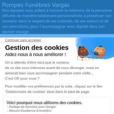
Pompes Funèbres Vargas
Nos équipes vous aident à honorer la mémoire de la personne
défunte de manière totalement personnalisée, à perpétuer son
souvenir dans le respect de ses volontés, de ses valeurs et de
ses convictions, pour l’accompagner avec dignité dans son
dernier voyage.
Obtenez un devis
Devis obsèques
Devis prévoyance
Devis marbrerie
Notre agence
Pompes Funèbres Vargas
04 78 40 07 53
pfvargasheyrieux@gmail.com
45 Avenue du Général LECLERC - 38540 - Heyrieux