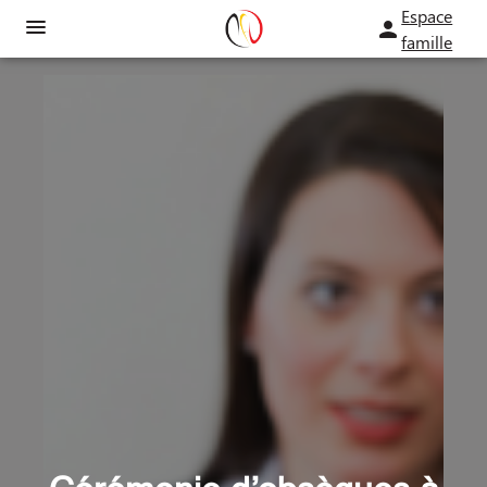
Espace
famille
NOS SERVICES
NOTRE AGENCE
ORGANISER DES OBSÈQUES
NOTRE CHAMBRE FUNERAIRE
PRÉVOIR SES OBSÈQUES
NOS TARIFS
ESPACES HOMMAGES
MONUMENTS FUNÉRAIRES
PLAQUES PERSONNALISEES
SERVICES AUX FAMILLES
URNES PERSONALISEES