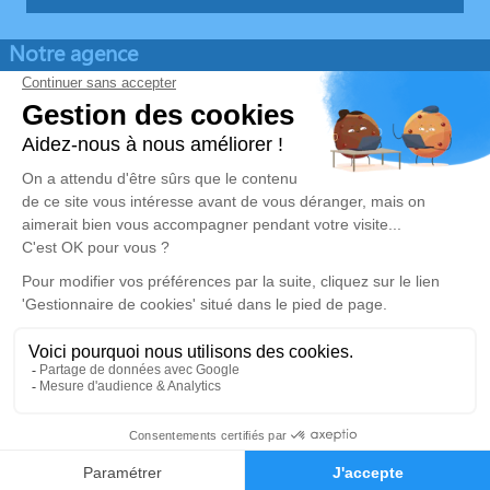
Notre agence
Pompes Funèbres Vargas
04 78 40 07 53
pfvargasheyrieux@gmail.com
45 Avenue du Général LECLERC - 38540 - Heyrieux
4.9/5 - 163 avis
Nos Services
Liens utiles
Organiser des obsèques
Avis de décès
Monuments funéraires
Demande de rendez-vous en
agence
Services aux familles
Mentions légales
Politique de traitement des données personnelles
Politique d’utilisation des cookies
Gestionnaire de cookies
Zone d'intervention
Réalisation et référencement par