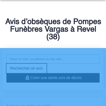
NOS SERVICES
NOTRE AGENCE
ORGANISER DES OBSÈQUES
Avis d’obsèques de Pompes
NOTRE CHAMBRE FUNERAIRE
Funèbres Vargas à Revel
PRÉVOIR SES OBSÈQUES
NOS TARIFS
(38)
ESPACES HOMMAGES
MONUMENTS FUNÉRAIRES
PLAQUES PERSONNALISEES
SERVICES AUX FAMILLES
URNES PERSONALISEES
Rechercher un avis
Créer une alerte avis de décès
Publié le samedi 04 juillet 2026