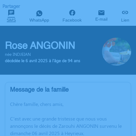
Partager
E-mail
SMS
WhatsApp
Facebook
Lien
Rose ANGONIN
née INDJEIAN
décédée le 6 avril 2025 à l'âge de 94 ans
Message de la famille
Chère famille, chers amis,
C’est avec une grande tristesse que nous vous
annonçons le décès de Zarouhi ANGONIN survenu le
dimanche 06 avril 2025 à Heyrieux.