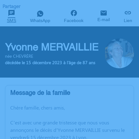
Partager
E-mail
SMS
WhatsApp
Facebook
Lien
Yvonne MERVAILLIE
née CHEVRÈRE
décédée le 15 décembre 2023 à l'âge de 87 ans
Message de la famille
Chère famille, chers amis,
C’est avec une grande tristesse que nous vous
annonçons le décès d’Yvonne MERVAILLIE survenu le
vendredi 15 décembre 2023 à Lyon.