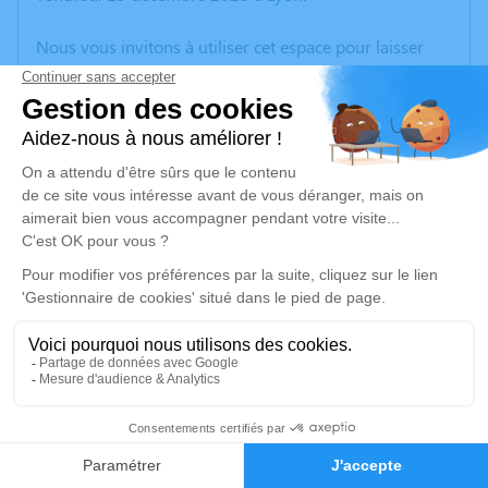
Nous vous invitons à utiliser cet espace pour laisser
vos condoléances, partager des photos souvenirs, une
anecdote ou exprimer vos pensées à travers des
poèmes ou des textes. Cet endroit est un lieu
d'expression dédié à honorer la mémoire d’Yvonne
MERVAILLIE.
Un service de plantation d’arbre hommage est
disponible ici
.
Je rends hommage
Cérémonie religieuse
jeudi 28 décembre 2023 à 13h30
19
Crématorium de Bron
Boulevard de l'Université
Faire-part
Hommages
69500 Bron