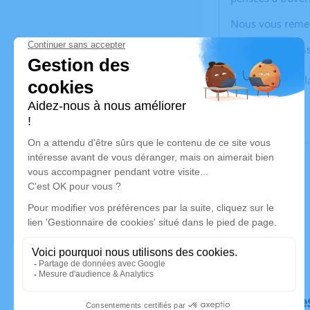
Nous vous remerc
Patricia, Elio, Jes
Un service de p
Déroulé de