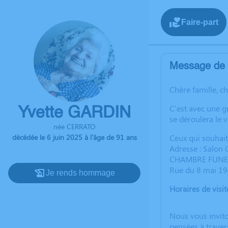
Faire-part
Message de l
Chère famille, c
C'est avec une g
Yvette GARDIN
se déroulera le 
née CERRATO
décédée le 6 juin 2025 à l'âge de 91 ans
Ceux qui souhait
Adresse : Salo
CHAMBRE FUNER
Rue du 8 mai 1
Je rends hommage
Horaires de visite
Nous vous invito
pensées à traver