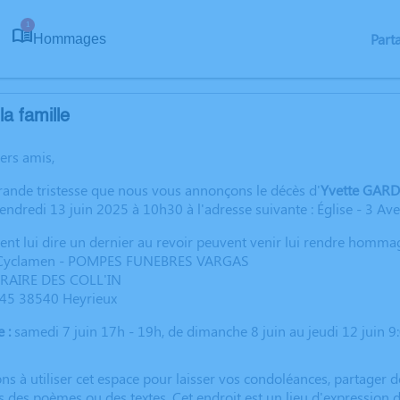
1
Part
Hommages
a famille
hers amis,
rande tristesse que nous vous annonçons le décès d'
Yvette GARD
vendredi 13 juin 2025 à 10h30 à l'adresse suivante : Église - 3 A
ent lui dire un dernier au revoir peuvent venir lui rendre homma
n Cyclamen - POMPES FUNEBRES VARGAS
AIRE DES COLL'IN
945 38540 Heyrieux
 :
samedi 7 juin 17h - 19h, de dimanche 8 juin au jeudi 12 juin 9:
ns à utiliser cet espace pour laisser vos condoléances, partager
s des poèmes ou des textes. Cet endroit est un lieu d'expressio