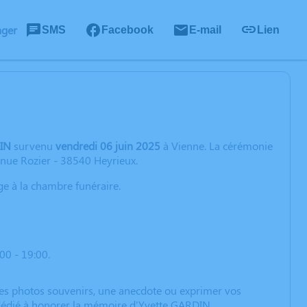
ager
SMS
Facebook
E-mail
Lien
IN
survenu
vendredi 06 juin 2025
à Vienne. La cérémonie
venue Rozier - 38540 Heyrieux.
ge à la chambre funéraire.
00 - 19:00.
 des photos souvenirs, une anecdote ou exprimer vos
n dédié à honorer la mémoire d'Yvette GARDIN.