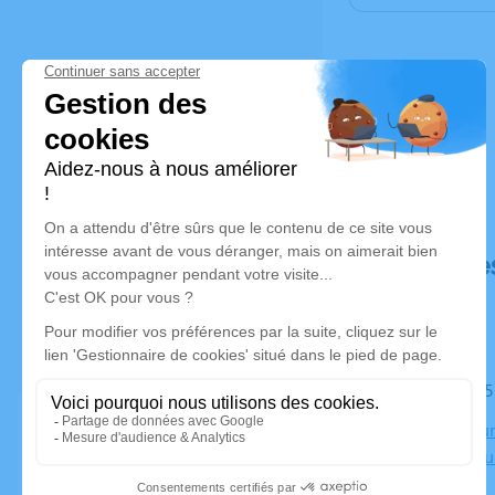
Déroulé de
Le mardi 0
Crématorium
38270 Beau