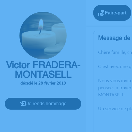
Faire-part
Message de l
Chère famille, c
Victor FRADERA-
C’est avec une 
MONTASELL
Nous vous invito
décédé le 28 février 2019
pensées à traver
MONTASELL.
Je rends hommage
Un service de p