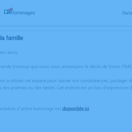
Part
Hommages
0
a famille
hers amis,
grande tristesse que nous vous annonçons le décès de Victor FR
ns à utiliser cet espace pour laisser vos condoléances, partager
s des poèmes ou des textes. Cet endroit est un lieu d'expressio
lantation d’arbre hommage est
disponible ici
.