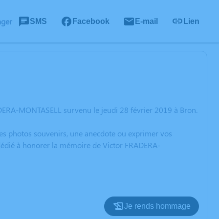
ager
SMS
Facebook
E-mail
Lien
ADERA-MONTASELL survenu le jeudi 28 février 2019 à Bron.
 des photos souvenirs, une anecdote ou exprimer vos
n dédié à honorer la mémoire de Victor FRADERA-
Je rends hommage