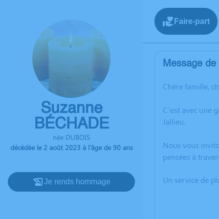
Faire-part
Message de l
Chère famille, c
Suzanne
C’est avec une 
BÉCHADE
Jallieu.
née DUBOIS
Nous vous invito
décédée le 2 août 2023 à l'âge de 90 ans
pensées à traver
Un service de p
Je rends hommage