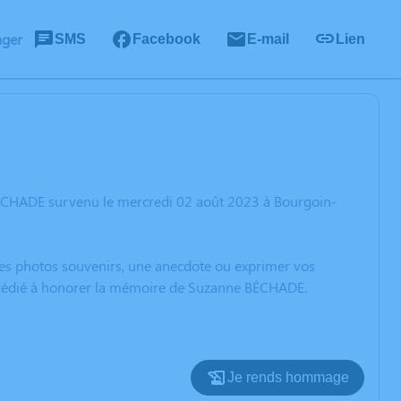
ager
SMS
Facebook
E-mail
Lien
BÉCHADE survenu le mercredi 02 août 2023 à Bourgoin-
 des photos souvenirs, une anecdote ou exprimer vos
on dédié à honorer la mémoire de Suzanne BÉCHADE.
Je rends hommage