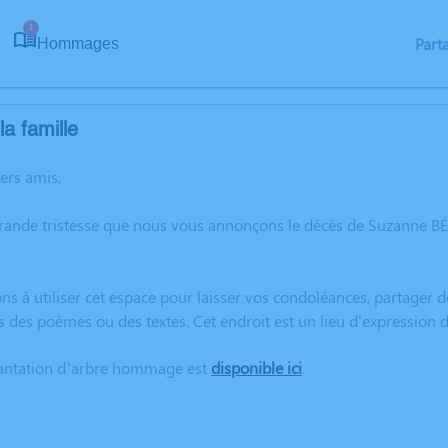
1
Part
Hommages
a famille
hers amis,
grande tristesse que nous vous annonçons le décès de Suzanne 
ns à utiliser cet espace pour laisser vos condoléances, partager
s des poèmes ou des textes. Cet endroit est un lieu d'expressi
lantation d’arbre hommage est
disponible ici
.