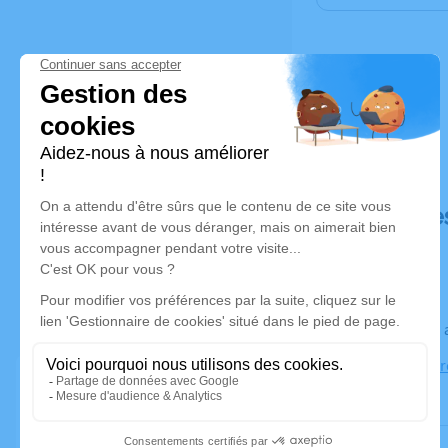
Déroulé de
Le jeudi 1
Église de G