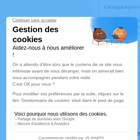
Cet espace privé
À l'issue de la 
moment de parta
Cet échange aura
Déroulé de