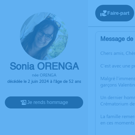
Faire-part
Message de l
Chers amis, Chèr
Sonia ORENGA
C'est avec une 
née ORENGA
Malgré l'immense
décédée le 2 juin 2024 à l'âge de 52 ans
garçons Valenti
Un dernier homma
Je rends hommage
Crématorium de B
La famille remer
en ces moments d