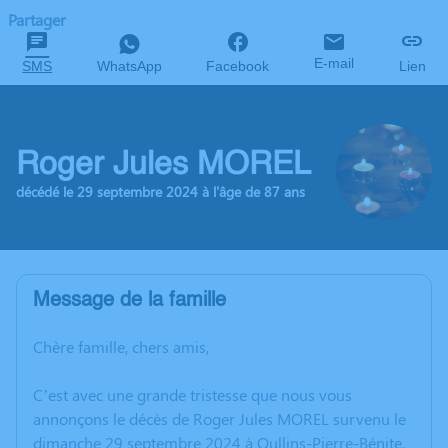
Partager
E-mail
SMS
WhatsApp
Facebook
Lien
Roger Jules MOREL
décédé le 29 septembre 2024 à l'âge de 87 ans
Message de la famille
Chère famille, chers amis,
C’est avec une grande tristesse que nous vous
annonçons le décès de Roger Jules MOREL survenu le
dimanche 29 septembre 2024 à Oullins-Pierre-Bénite.