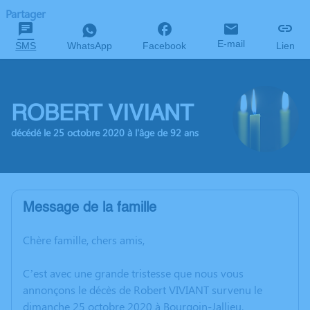
Partager
E-mail
SMS
WhatsApp
Facebook
Lien
ROBERT VIVIANT
décédé le 25 octobre 2020 à l'âge de 92 ans
Message de la famille
Chère famille, chers amis,
C’est avec une grande tristesse que nous vous
annonçons le décès de Robert VIVIANT survenu le
dimanche 25 octobre 2020 à Bourgoin-Jallieu.