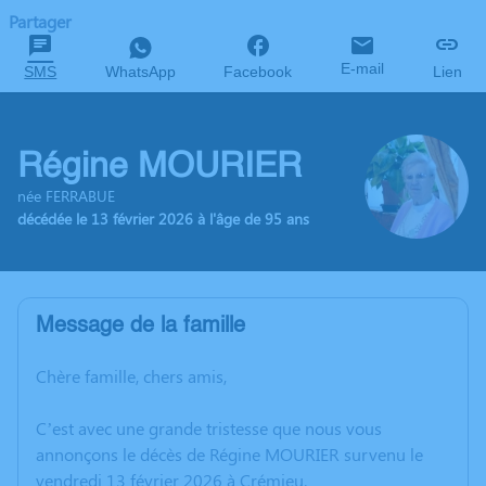
Partager
E-mail
SMS
WhatsApp
Facebook
Lien
Régine MOURIER
née FERRABUE
décédée le 13 février 2026 à l'âge de 95 ans
Message de la famille
Chère famille, chers amis,
C’est avec une grande tristesse que nous vous
annonçons le décès de Régine MOURIER survenu le
vendredi 13 février 2026 à Crémieu.