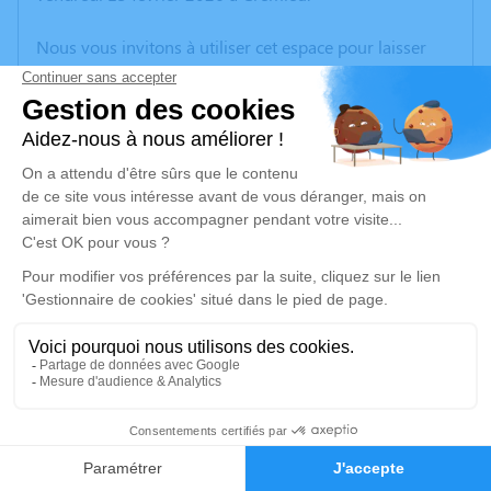
Nous vous invitons à utiliser cet espace pour laisser
vos condoléances, partager des photos souvenirs, une
anecdote ou exprimer vos pensées à travers des
poèmes ou des textes. Cet endroit est un lieu
d'expression dédié à honorer la mémoire de Régine
MOURIER.
Un service de plantation d’arbre hommage est
disponible ici
.
Je rends hommage
Cérémonie civile
mardi 24 février 2026 à 10h30
8
Crématorium de Bron
161 Boulevard de l'Université
Faire-part
Hommages
69500 Bron