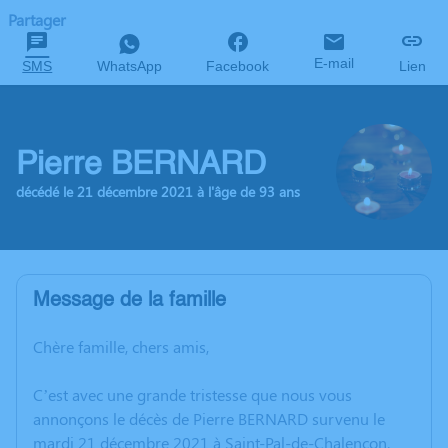
Partager
E-mail
SMS
WhatsApp
Facebook
Lien
Pierre BERNARD
décédé le 21 décembre 2021 à l'âge de 93 ans
Message de la famille
Chère famille, chers amis,
C’est avec une grande tristesse que nous vous
annonçons le décès de Pierre BERNARD survenu le
mardi 21 décembre 2021 à Saint-Pal-de-Chalencon.