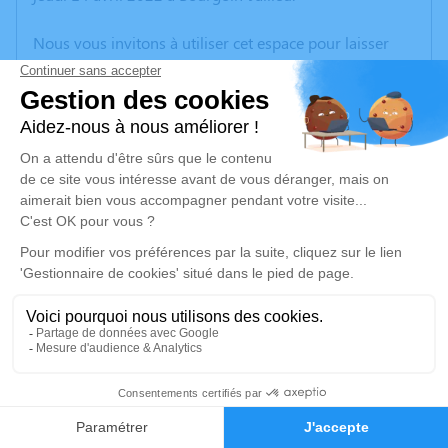
Nous vous invitons à utiliser cet espace pour laisser
vos condoléances, partager des photos souvenirs, une
anecdote ou exprimer vos pensées à travers des
poèmes ou des textes. Cet endroit est un lieu
d'expression dédié à honorer la mémoire de Pauline
DONNADIEU.
Un service de plantation d’arbre hommage est
disponible ici
.
Je rends hommage
Cérémonie religieuse
vendredi 22 avril 2022 à 11h00
2
Église de Saint-Just-Chaleyssin
38540 Saint-Just-Chaleyssin
Faire-part
Hommages