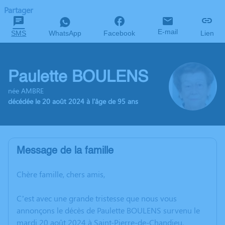
Partager
E-mail
SMS
WhatsApp
Facebook
Lien
Paulette BOULENS
née AMBRE
décédée le 20 août 2024 à l'âge de 95 ans
Message de la famille
Chère famille, chers amis,
C’est avec une grande tristesse que nous vous
annonçons le décès de Paulette BOULENS survenu le
mardi 20 août 2024 à Saint-Pierre-de-Chandieu.