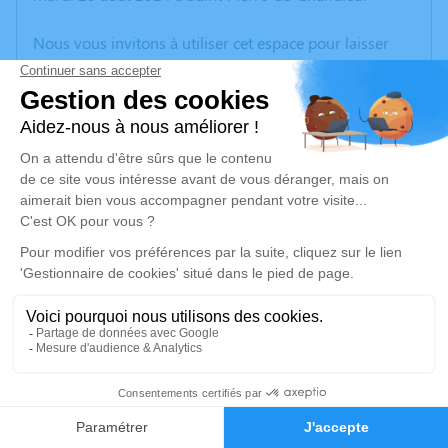
Nous vous invitons à utiliser cet espace pour laisser
vos condoléances, partager des photos souvenirs, une
anecdote ou exprimer vos pensées à travers des
poèmes ou des textes. Cet endroit est un lieu
d'expression dédié à honorer la mémoire de Paulette
BOULENS.
Un service de plantation d’arbre hommage est
disponible ici
.
Je rends hommage
Cérémonie religieuse
mercredi 28 août 2024 à 10h30
18
Église Saint Pierre Aux Liens de Saint-Pierre-de-
Chandieu
Faire-part
Hommages
Place Charles de Gaulle