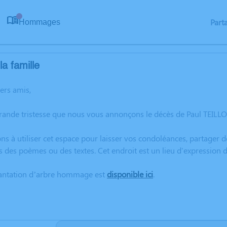
Part
Hommages
0
a famille
hers amis,
rande tristesse que nous vous annonçons le décès de Paul TEILL
ns à utiliser cet espace pour laisser vos condoléances, partager
s des poèmes ou des textes. Cet endroit est un lieu d'expression
lantation d’arbre hommage est
disponible ici
.