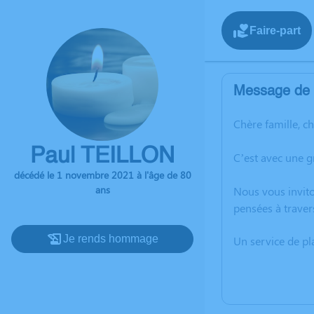
Faire-part
Message de l
Chère famille, c
Paul TEILLON
C’est avec une g
décédé le 1 novembre 2021 à l'âge de 80
ans
Nous vous invito
pensées à traver
Je rends hommage
Un service de p