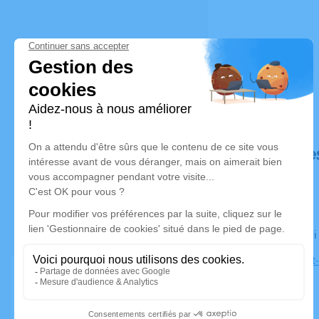
Déroulé de
Le vendred
Eglise Saint
Passins