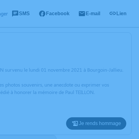
ager
SMS
Facebook
E-mail
Lien
ON survenu le lundi 01 novembre 2021 à Bourgoin-Jallieu.
 des photos souvenirs, une anecdote ou exprimer vos
 dédié à honorer la mémoire de Paul TEILLON.
Je rends hommage