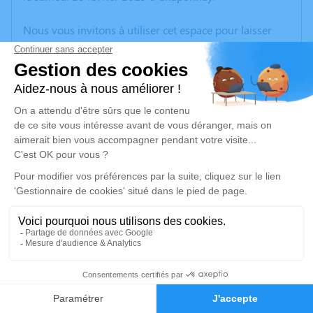
Nous vous invitons à utiliser cet espace pour laisser
vos condoléances, partager des photos souvenirs, une
anecdote ou exprimer vos pensées à travers des
poèmes ou des textes. Cet endroit est un lieu
d'expression dédié à honorer la mémoire de Norbert
JOSSERAND.
Un service de plantation d’arbre hommage est
disponible ici
.
Je rends hommage
Cérémonie religieuse
vendredi 22 février 2019 à 10h30
2
Eglise du Père Antoine Chevrier de Saint-Fons
5 Avenue Aristide Briand
Faire-part
Hommages
69190 Saint-Fons