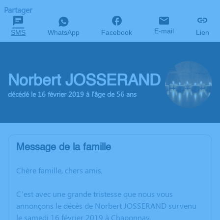
Partager
E-mail
SMS
WhatsApp
Facebook
Lien
Norbert JOSSERAND
décédé le 16 février 2019 à l'âge de 56 ans
Message de la famille
Chère famille, chers amis,
C’est avec une grande tristesse que nous vous
annonçons le décès de Norbert JOSSERAND survenu
le samedi 16 février 2019 à Chaponnay.