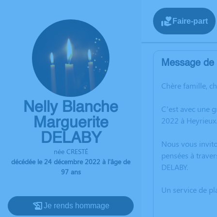
Faire-part
Message de l
Chère famille, c
Nelly Blanche
C’est avec une 
Marguerite
2022 à Heyrieux
DELABY
Nous vous invito
née CRESTÉ
pensées à traver
décédée le 24 décembre 2022 à l'âge de
DELABY.
97 ans
Un service de p
Je rends hommage