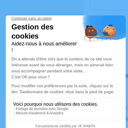
Déroulé de
Le vendred
Cimetière d