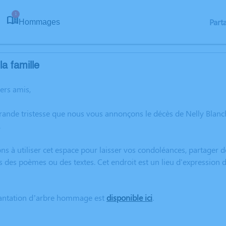
1
Part
Hommages
a famille
hers amis,
grande tristesse que nous vous annonçons le décès de Nelly Bla
.
ns à utiliser cet espace pour laisser vos condoléances, partager
s des poèmes ou des textes. Cet endroit est un lieu d'expression
lantation d’arbre hommage est
disponible ici
.