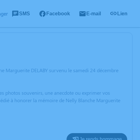
ager
SMS
Facebook
E-mail
Lien
nche Marguerite DELABY survenu le samedi 24 décembre
 des photos souvenirs, une anecdote ou exprimer vos
 dédié à honorer la mémoire de Nelly Blanche Marguerite
Je rends hommage