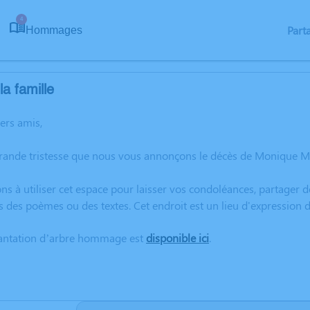
4
Part
Hommages
a famille
hers amis,
grande tristesse que nous vous annonçons le décès de Monique M
ns à utiliser cet espace pour laisser vos condoléances, partager
s des poèmes ou des textes. Cet endroit est un lieu d'expressi
lantation d’arbre hommage est
disponible ici
.