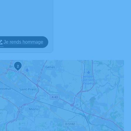
Je rends hommage
2