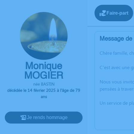
Faire-part
Message de l
Chère famille, c
Monique
C’est avec une 
MOGIER
Nous vous invito
née BASTIN
pensées à traver
décédée le 14 février 2025 à l'âge de 79
ans
Un service de p
Je rends hommage