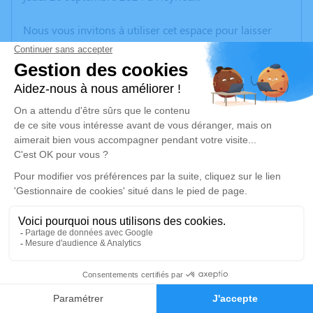
Nous vous invitons à utiliser cet espace pour laisser
vos condoléances, partager des photos souvenirs, une
anecdote ou exprimer vos pensées à travers des
poèmes ou des textes. Cet endroit est un lieu
d'expression dédié à honorer la mémoire de Monique
BERLIET.
Un service de plantation d’arbre hommage est
disponible ici
.
Je rends hommage
Cérémonie religieuse
lundi 30 septembre 2024 à 16h00
1
Cimetière d'Heyrieux
38540 Heyrieux
Faire-part
Hommages