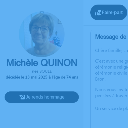
Faire-part
Message de l
Chère famille, c
C'est avec une 
Michèle QUINON
cérémonie religi
née BOULE
cérémonie civile
décédée le 13 mai 2025 à l'âge de 74 ans
Bron.
Nous vous invito
pensées à traver
Je rends hommage
Un service de p