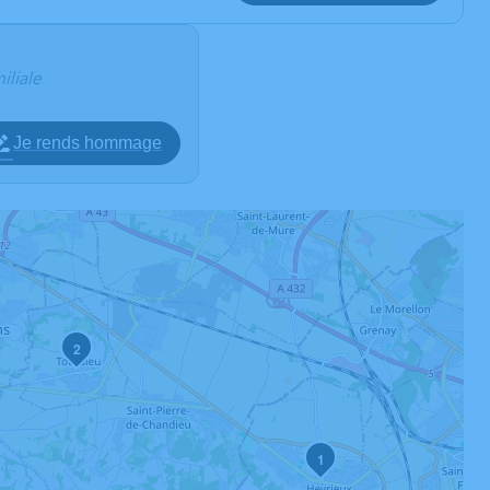
iliale
Je rends hommage
2
1