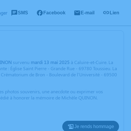
ager
SMS
Facebook
E-mail
Lien
UINON
survenu
mardi 13 mai 2025
à Caluire-et-Cuire. La
te : Église Saint Pierre - Grande Rue - 69780 Toussieu. La
: Crématorium de Bron - Boulevard de l'Université - 69500
 des photos souvenirs, une anecdote ou exprimer vos
n dédié à honorer la mémoire de Michèle QUINON.
Je rends hommage