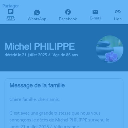
Partager
E-mail
SMS
WhatsApp
Facebook
Lien
Michel PHILIPPE
décédé le 21 juillet 2025 à l'âge de 86 ans
Message de la famille
Chère famille, chers amis,
C’est avec une grande tristesse que nous vous
annonçons le décès de Michel PHILIPPE survenu le
lundi 21 juillet 2025 à Villeurbanne.