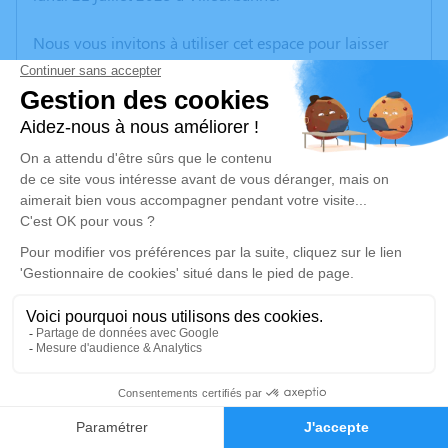
Nous vous invitons à utiliser cet espace pour laisser
vos condoléances, partager des photos souvenirs, une
anecdote ou exprimer vos pensées à travers des
poèmes ou des textes. Cet endroit est un lieu
d'expression dédié à honorer la mémoire de Michel
PHILIPPE.
Un service de plantation d’arbre hommage est
disponible ici
.
Je rends hommage
Cérémonie religieuse
vendredi 25 juillet 2025 à 10h00
3
Eglise Saint-Pierre de Communay
rue de l'église
Faire-part
Hommages
69360 Communay