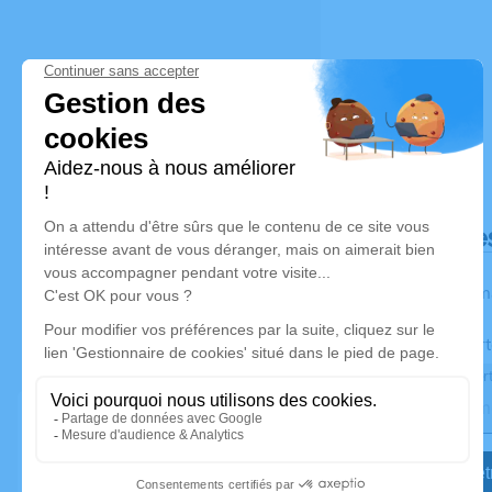
Déroulé de
Les inform
Activez une aler
Recevoir une aler
Je veux êtr