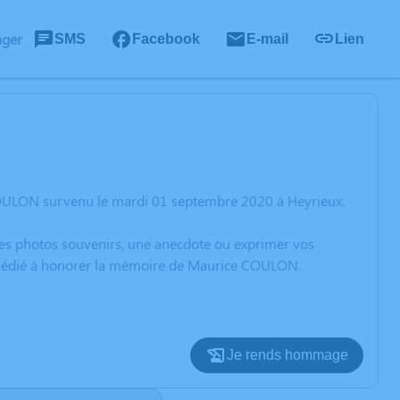
ager
SMS
Facebook
E-mail
Lien
COULON survenu le mardi 01 septembre 2020 à Heyrieux.
 des photos souvenirs, une anecdote ou exprimer vos
on dédié à honorer la mémoire de Maurice COULON.
Je rends hommage