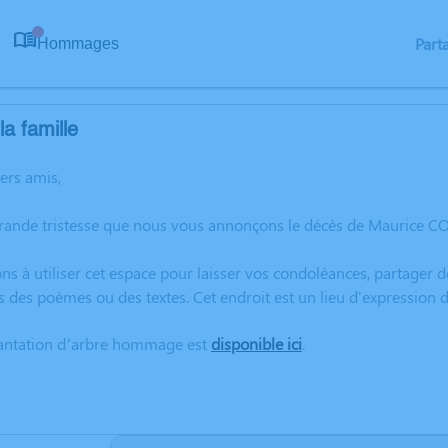
Part
Hommages
0
a famille
hers amis,
grande tristesse que nous vous annonçons le décès de Maurice 
ns à utiliser cet espace pour laisser vos condoléances, partager
s des poèmes ou des textes. Cet endroit est un lieu d'expressi
lantation d’arbre hommage est
disponible ici
.