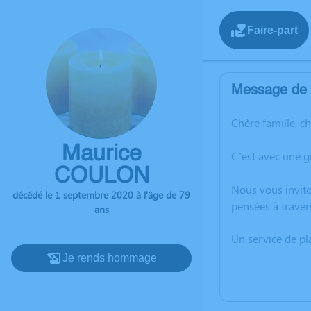
Faire-part
Message de l
Chère famille, c
Maurice
C’est avec une 
COULON
Nous vous invito
décédé le 1 septembre 2020 à l'âge de 79
pensées à traver
ans
Un service de p
Je rends hommage