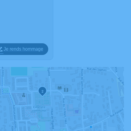
Je rends hommage
2