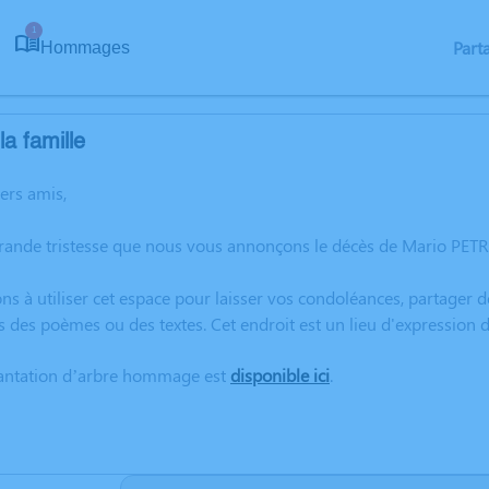
1
Part
Hommages
a famille
hers amis,
grande tristesse que nous vous annonçons le décès de Mario PET
ns à utiliser cet espace pour laisser vos condoléances, partager
s des poèmes ou des textes. Cet endroit est un lieu d'expressio
lantation d’arbre hommage est
disponible ici
.