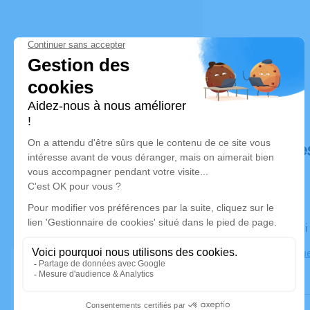
Déroulé de
Le vendred
Église, 9 Ru