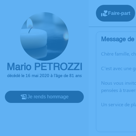
Faire-part
Message de l
Chère famille, c
Mario PETROZZI
C’est avec une 
décédé le 16 mai 2020 à l'âge de 81 ans
Nous vous invito
pensées à traver
Je rends hommage
Un service de p