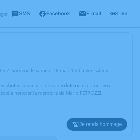
ager
SMS
Facebook
E-mail
Lien
ROZZI survenu le samedi 16 mai 2020 à Vénissieux.
 des photos souvenirs, une anecdote ou exprimer vos
n dédié à honorer la mémoire de Mario PETROZZI.
Je rends hommage