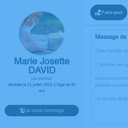
Faire-part
Message de l
Chère famille, c
Marie Josette
C’est avec une g
DAVID
Nous vous invito
née BARRAT
décédée le 11 juillet 2025 à l'âge de 83
pensées à traver
ans
Un service de p
Je rends hommage