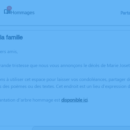
11
Part
Hommages
a famille
hers amis,
rande tristesse que nous vous annonçons le décès de Marie Joset
ns à utiliser cet espace pour laisser vos condoléances, partager
s des poèmes ou des textes. Cet endroit est un lieu d'expression
lantation d’arbre hommage est
disponible ici
.