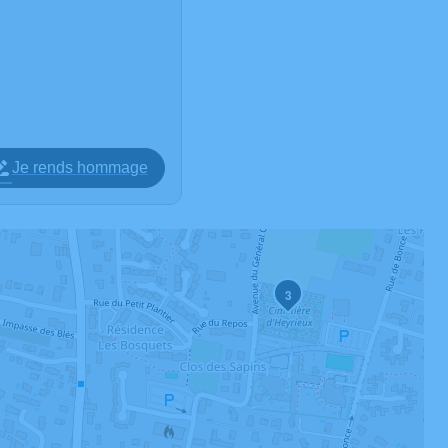
Je rends hommage
3