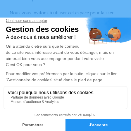
Nous vous invitons à utiliser cet espace pour laisser
vos condoléances, partager des photos souvenirs, une
anecdote ou exprimer vos pensées à travers des
poèmes ou des textes. Cet endroit est un lieu
d'expression dédié à honorer la mémoire de Maria
MATHIEU.
Un service de plantation d’arbre hommage est
disponible ici
.
Je rends hommage
Cérémonie civile
mardi 19 septembre 2023 à 09h15
2
Crématorium de Bron
Boulevard de l'Université
Faire-part
Hommages
69500 Bron