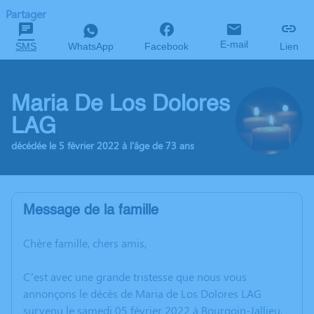
Partager
E-mail
SMS
WhatsApp
Facebook
Lien
Maria De Los Dolores
LAG
décédée le 5 février 2022 à l'âge de 73 ans
Message de la famille
Chère famille, chers amis,
C’est avec une grande tristesse que nous vous
annonçons le décès de Maria de Los Dolores LAG
survenu le samedi 05 février 2022 à Bourgoin-Jallieu.