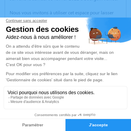
Nous vous invitons à utiliser cet espace pour laisser
vos condoléances, partager des photos souvenirs, une
anecdote ou exprimer vos pensées à travers des
poèmes ou des textes. Cet endroit est un lieu
d'expression dédié à honorer la mémoire de Maria de
Los Dolores LAG.
Un service de plantation d’arbre hommage est
disponible ici
.
Je rends hommage
Inhumation
vendredi 11 février 2022 à 11h00
1
Cimetière "Le Village" de Villefontaine
Rue du 8 Mai 1945 Villefontaine
Faire-part
Hommages
38090 Villefontaine