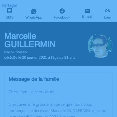
Partager
E-mail
SMS
WhatsApp
Facebook
Lien
Marcelle
GUILLERMIN
née SERVANIN
décédée le 20 janvier 2021 à l'âge de 91 ans
Message de la famille
Chère famille, chers amis,
C’est avec une grande tristesse que nous vous
annonçons le décès de Marcelle GUILLERMIN survenu
le mercredi 20 janvier 2021 à Vienne.