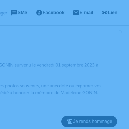
ager
SMS
Facebook
E-mail
Lien
e GONIN survenu le vendredi 01 septembre 2023 à
 des photos souvenirs, une anecdote ou exprimer vos
n dédié à honorer la mémoire de Madeleine GONIN.
Je rends hommage