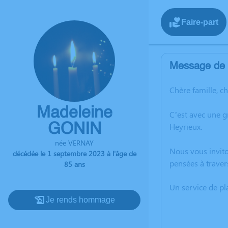
Faire-part
Message de l
Chère famille, c
Madeleine
C’est avec une 
GONIN
Heyrieux.
née VERNAY
Nous vous invito
décédée le 1 septembre 2023 à l'âge de
pensées à traver
85 ans
Un service de p
Je rends hommage