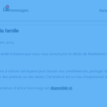
1
Part
Hommages
a famille
hers amis,
grande tristesse que nous vous annonçons le décès de Madelein
ns à utiliser cet espace pour laisser vos condoléances, partager
s des poèmes ou des textes. Cet endroit est un lieu d'expressio
lantation d’arbre hommage est
disponible ici
.