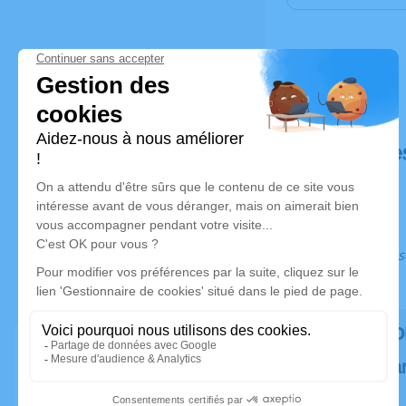
Déroulé de
Ce service s
Rendez h
Plantez un a