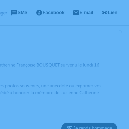
ager
SMS
Facebook
E-mail
Lien
Catherine Françoise BOUSQUET survenu le lundi 16
 des photos souvenirs, une anecdote ou exprimer vos
 dédié à honorer la mémoire de Lucienne Catherine
Je rends hommage