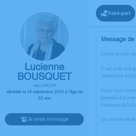
Faire-part
Message de l
Chère famille, c
Lucienne
C’est avec une 
BOUSQUET
septembre 2024
née LATOUR
Nous vous invito
décédée le 16 septembre 2024 à l'âge de
pensées à traver
92 ans
Françoise BOUS
Un service de p
Je rends hommage