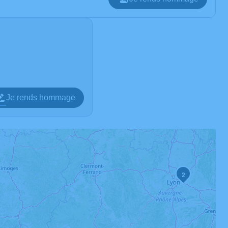
Je rends hommage
1
2