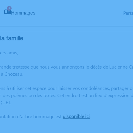
4
Part
Hommages
a famille
hers amis,
grande tristesse que nous vous annonçons le décès de Lucienne 
 à Chozeau.
ns à utiliser cet espace pour laisser vos condoléances, partager
s des poèmes ou des textes. Cet endroit est un lieu d'expression
QUET.
lantation d’arbre hommage est
disponible ici
.