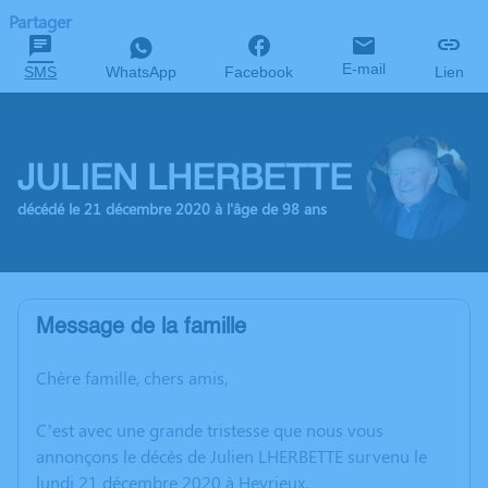
Partager
E-mail
SMS
WhatsApp
Facebook
Lien
JULIEN LHERBETTE
décédé le 21 décembre 2020 à l'âge de 98 ans
Message de la famille
Chère famille, chers amis,
C’est avec une grande tristesse que nous vous
annonçons le décès de Julien LHERBETTE survenu le
lundi 21 décembre 2020 à Heyrieux.