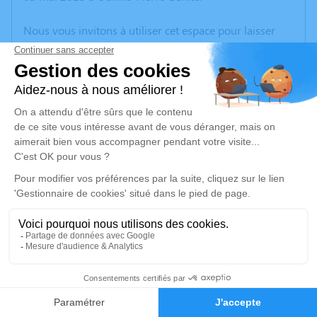
Nous vous invitons à utiliser cet espace pour laisser
vos condoléances, partager des photos souvenirs, une
anecdote ou exprimer vos pensées à travers des
poèmes ou des textes. Cet endroit est un lieu
d'expression dédié à honorer la mémoire de Juan
SANCHEZ.
Un service de plantation d’arbre hommage est
disponible ici
.
Je rends hommage
Cérémonie civile
mardi 13 mai 2025 à 12h00
3
Crématorium de Bron
Boulevard de l'Université
Faire-part
Hommages
69500 Bron