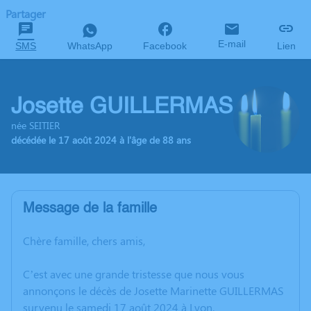
Partager
E-mail
SMS
WhatsApp
Facebook
Lien
Josette GUILLERMAS
née SEITIER
décédée le 17 août 2024 à l'âge de 88 ans
Message de la famille
Chère famille, chers amis,
C’est avec une grande tristesse que nous vous
annonçons le décès de Josette Marinette GUILLERMAS
survenu le samedi 17 août 2024 à Lyon.