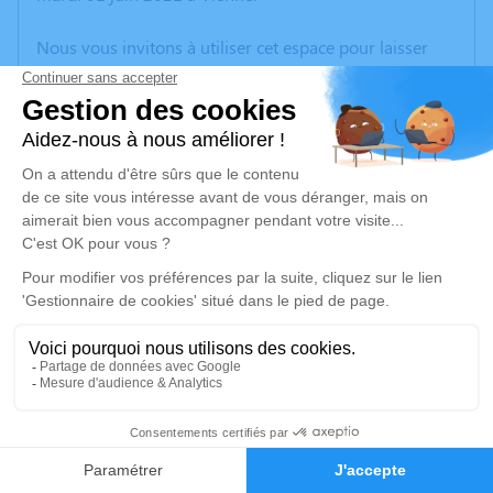
Nous vous invitons à utiliser cet espace pour laisser
vos condoléances, partager des photos souvenirs, une
anecdote ou exprimer vos pensées à travers des
poèmes ou des textes. Cet endroit est un lieu
d'expression dédié à honorer la mémoire de Joseph
LAGRAIN.
Un service de plantation d’arbre hommage est
disponible ici
.
Je rends hommage
Cérémonie religieuse
vendredi 04 juin 2021 à 10h30
8
Église de Saint-Just-Chaleyssin
38540 Saint-Just-Chaleyssin
Faire-part
Hommages