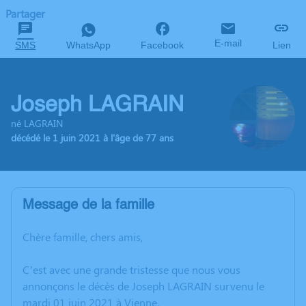
Partager
E-mail
SMS
WhatsApp
Facebook
Lien
Joseph LAGRAIN
né LAGRAIN
décédé le 1 juin 2021 à l'âge de 77 ans
Message de la famille
Chère famille, chers amis,
C’est avec une grande tristesse que nous vous
annonçons le décès de Joseph LAGRAIN survenu le
mardi 01 juin 2021 à Vienne.