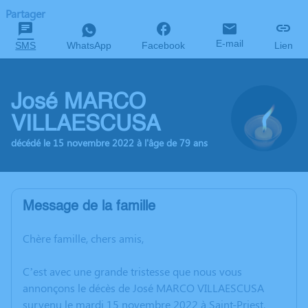
Partager
E-mail
SMS
WhatsApp
Facebook
Lien
José MARCO
VILLAESCUSA
décédé le 15 novembre 2022 à l'âge de 79 ans
Message de la famille
Chère famille, chers amis,
C’est avec une grande tristesse que nous vous
annonçons le décès de José MARCO VILLAESCUSA
survenu le mardi 15 novembre 2022 à Saint-Priest.