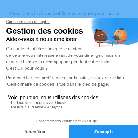
Nous vous invitons à utiliser cet espace pour laisser
vos condoléances, partager des photos souvenirs, une
anecdote ou exprimer vos pensées à travers des
poèmes ou des textes. Cet endroit est un lieu
d'expression dédié à honorer la mémoire de Joceline
CELLA.
Un service de plantation d’arbre hommage est
disponible ici
.
Je rends hommage
Cérémonie civile
vendredi 19 février 2021 à 15h00
Nouveau Cimetière de la Guillotière de Lyon
0
228, Avenue Berthelot
Faire-part
Hommages
69008 Lyon