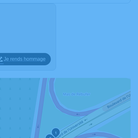
Je rends hommage
1