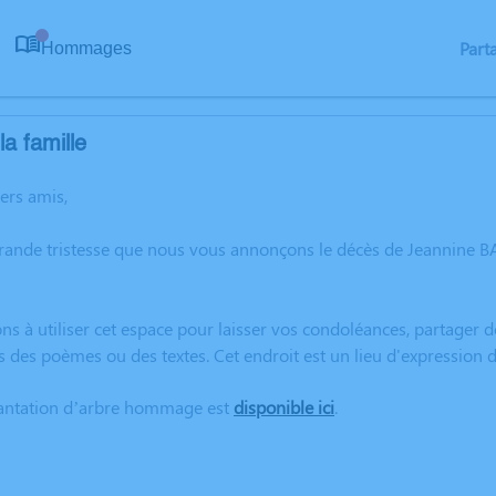
Part
Hommages
0
a famille
hers amis,
grande tristesse que nous vous annonçons le décès de Jeannine 
ns à utiliser cet espace pour laisser vos condoléances, partager
s des poèmes ou des textes. Cet endroit est un lieu d'expressio
lantation d’arbre hommage est
disponible ici
.