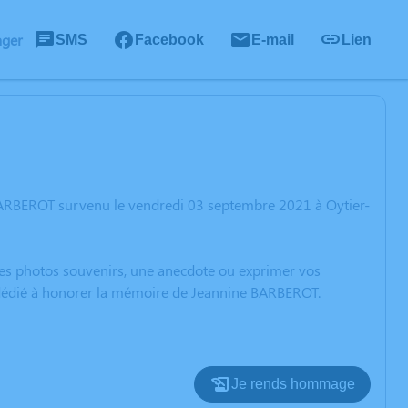
ager
SMS
Facebook
E-mail
Lien
BARBEROT survenu le vendredi 03 septembre 2021 à Oytier-
 des photos souvenirs, une anecdote ou exprimer vos
n dédié à honorer la mémoire de Jeannine BARBEROT.
Je rends hommage