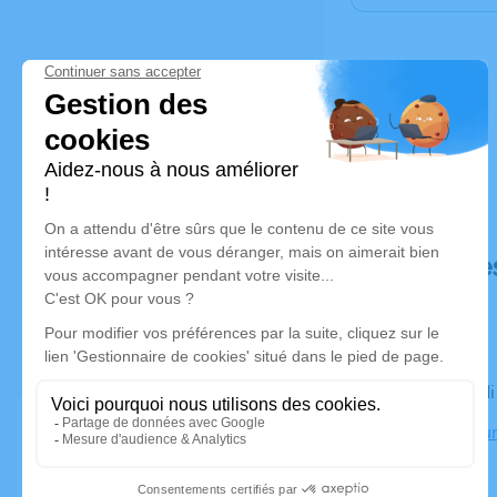
Déroulé de
Le mercred
Crématorium
Bron