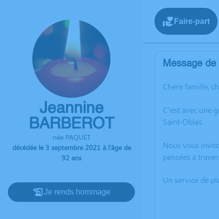
Faire-part
Message de l
Chère famille, c
Jeannine
C’est avec une 
BARBEROT
Saint-Oblas.
née PAQUET
Nous vous invito
décédée le 3 septembre 2021 à l'âge de
pensées à traver
92 ans
Un service de p
Je rends hommage