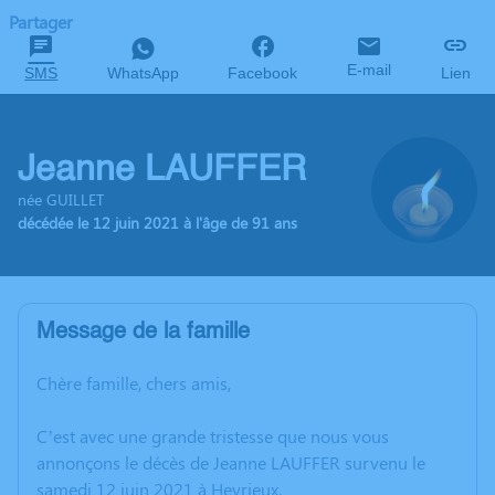
Partager
E-mail
SMS
WhatsApp
Facebook
Lien
Jeanne LAUFFER
née GUILLET
décédée le 12 juin 2021 à l'âge de 91 ans
Message de la famille
Chère famille, chers amis,
C’est avec une grande tristesse que nous vous
annonçons le décès de Jeanne LAUFFER survenu le
samedi 12 juin 2021 à Heyrieux.