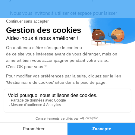
Nous vous invitons à utiliser cet espace pour laisser
vos condoléances, partager des photos souvenirs, une
anecdote ou exprimer vos pensées à travers des
poèmes ou des textes. Cet endroit est un lieu
d'expression dédié à honorer la mémoire de Jean-
Pierre TANGHE.
Un service de plantation d’arbre hommage est
disponible ici
.
Je rends hommage
Cérémonie civile
jeudi 14 avril 2022 à 16h00
5
Crématorium de Beaurepaire
Chemin des Charmilles
Faire-part
Hommages
38270 Beaurepaire