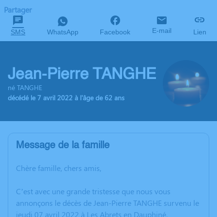
Partager
E-mail
SMS
WhatsApp
Facebook
Lien
Jean-Pierre TANGHE
né TANGHE
décédé le 7 avril 2022 à l'âge de 62 ans
Message de la famille
Chère famille, chers amis,
C’est avec une grande tristesse que nous vous
annonçons le décès de Jean-Pierre TANGHE survenu le
jeudi 07 avril 2022 à Les Abrets en Dauphiné.