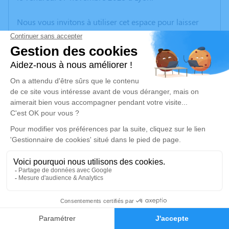
Nous vous invitons à utiliser cet espace pour laisser
vos condoléances, partager des photos souvenirs, une
anecdote ou exprimer vos pensées à travers des
poèmes ou des textes. Cet endroit est un lieu
d'expression dédié à honorer la mémoire de Jean-
Pierre DI PAOLO.
Un service de plantation d’arbre hommage est
disponible ici
.
Je rends hommage
Cérémonie religieuse
lundi 17 novembre 2025 à 10h30
42
Église Saint Pierre Aux Liens de Saint-Pierre-de-
Chandieu
Faire-part
Hommages
Place Charles de Gaulle