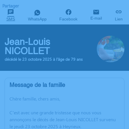
Partager
E-mail
SMS
WhatsApp
Facebook
Lien
Jean-Louis
NICOLLET
décédé le 23 octobre 2025 à l'âge de 79 ans
Message de la famille
Chère famille, chers amis,
C’est avec une grande tristesse que nous vous
annonçons le décès de Jean-Louis NICOLLET survenu
le jeudi 23 octobre 2025 à Heyrieux.