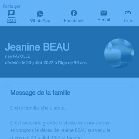
Partager
E-mail
SMS
WhatsApp
Facebook
Lien
Jeanine BEAU
née FAYOLLE
décédée le 20 juillet 2022 à l'âge de 90 ans
Message de la famille
Chère famille, chers amis,
C’est avec une grande tristesse que nous vous
annonçons le décès de Janine BEAU survenu le
mercredi 20 juillet 2022 à Vienne.